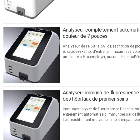
CONTACT
Analyseur complètement automatiq
couleur de 7 pouces
Analyseur de PR601 HbA1c Description de produ
et rapide●Exempt d'entretien, maximisez votr
ambiante,prêt à employer, aucun déchets●Pèse
Nom d'article ...
Lire la suite
CONTACT
Analyseur immuno de fluorescenc
des hôpitaux de premier soins
Immunoanalyzer de fluorescence Description 
entièrement automatisé d'immunoessai de flu
Les réactifs sont individuellement empaquetés 
plus de commodité ...
Lire la suite
CONTACT