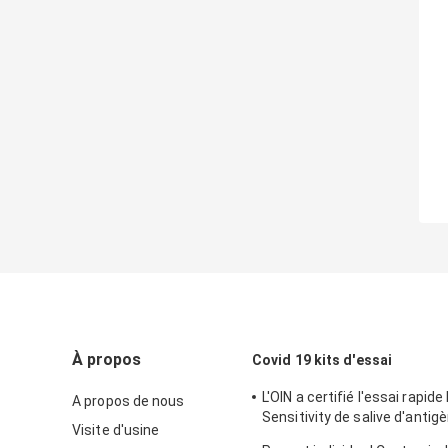
À propos
Covid 19 kits d'essai
L'OIN a certifié l'essai rapide
A propos de nous
Sensitivity de salive d'antig
Visite d'usine
d'essai de 15mins Covid 19