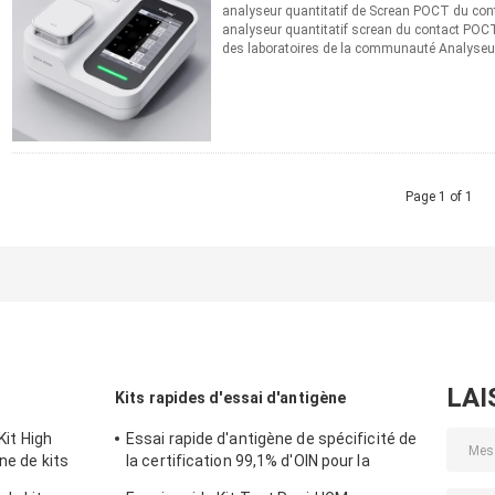
analyseur quantitatif de Screan POCT du cont
analyseur quantitatif screan du contact POCT
des laboratoires de la communauté Analyseur
1.Accuracy : La déviation ...
Lire la suite
CONTACT
Page 1 of 1
LAI
Kits rapides d'essai d'antigène
 Kit High
Essai rapide d'antigène de spécificité de
ène de kits
la certification 99,1% d'OIN pour la
maison