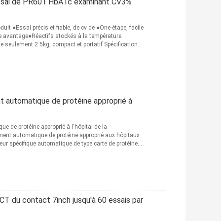
essai de PR601 HbA1c examinant CV3%
it ●Essai précis et fiable, de cv de ●One-étape, facile
e avantage●Réactifs stockés à la température
 seulement 2.5kg, compact et portatif Spécifications
 automatique de protéine approprié à
 de protéine approprié à l'hôpital de la
nt automatique de protéine approprié aux hôpitaux
ur spécifique automatique de type carte de protéine
CT du contact 7inch jusqu'à 60 essais par