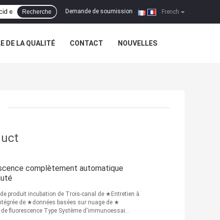
Demande de soumission
Recherche
|
French
 DE LA QUALITÉ
CONTACT
NOUVELLES
duct
rescence complètement automatique
auté
e produit incubation de Trois-canal de ★Entretien à
 intégrée de ★données basées sur nuage de ★
r de fluorescence Type Système d'immunoessai
suite