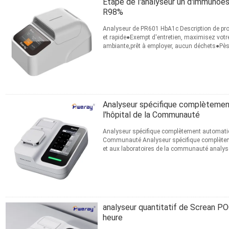
Étape de l'analyseur un d'immuno
R98%
Analyseur de PR601 HbA1c Description de produ
et rapide●Exempt d'entretien, maximisez votr
ambiante,prêt à employer, aucun déchets●Pèse
Nom d'article ...
Lire la suite
CONTACT
Analyseur spécifique complètement
l'hôpital de la Communauté
Analyseur spécifique complètement automatique
Communauté Analyseur spécifique complèteme
et aux laboratoires de la communauté analyse
Description de produit 1...
Lire la suite
CONTACT
analyseur quantitatif de Screan PO
heure