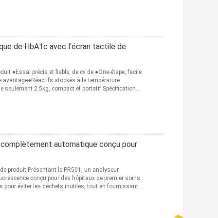
ue de HbA1c avec l'écran tactile de
it ●Essai précis et fiable, de cv de ●One-étape, facile
e avantage●Réactifs stockés à la température
 seulement 2.5kg, compact et portatif Spécifications
e complètement automatique conçu pour
de produit Présentant le PR501, un analyseur
orescence conçu pour des hôpitaux de premier soins.
pour éviter les déchets inutiles, tout en fournissant