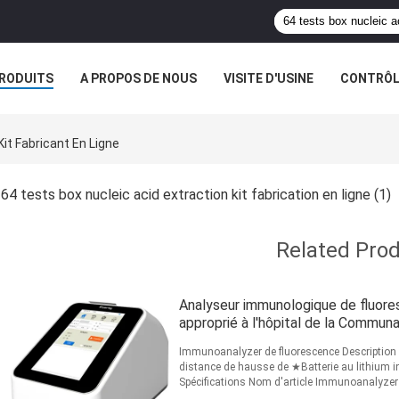
RODUITS
A PROPOS DE NOUS
VISITE D'USINE
CONTRÔLE
S
Kit Fabricant En Ligne
64 tests box nucleic acid extraction kit fabrication en ligne
(1)
Related Pro
Analyseur immunologique de fluo
approprié à l'hôpital de la Commun
Immunoanalyzer de fluorescence Description d
distance de hausse de ★Batterie au lithium
Spécifications Nom d'article Immunoanalyze
Marque Poweray Number modèle PR...
Lire la 