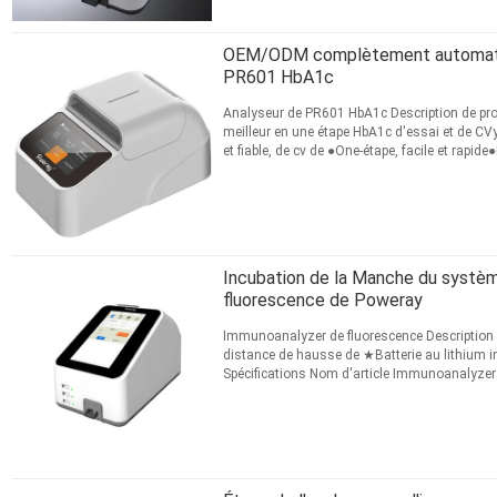
OEM/ODM complètement automatiqu
PR601 HbA1c
Analyseur de PR601 HbA1c Description de pro
meilleur en une étape HbA1c d'essai et de CVyou
et fiable, de cv de ●One-étape, facile et rapi
avantage●Réactifs ...
Lire la suite
CONTACT
Incubation de la Manche du systè
fluorescence de Poweray
Immunoanalyzer de fluorescence Description d
distance de hausse de ★Batterie au lithium
Spécifications Nom d'article Immunoanalyze
Marque Poweray Number modèle PR...
Lire la 
CONTACT