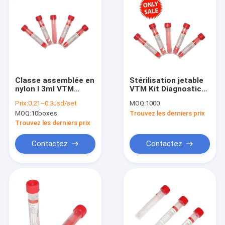
Classe assemblée en
Stérilisation jetable
nylon I 3ml VTM
VTM Kit Diagnostic
d'écouvillon pour la
6ml d'oxyde
Prix:
0.21~0.3usd/set
MOQ:
1000
collection de
d'éthylène
MOQ:
10boxes
Trouvez les derniers prix
spécimen
Trouvez les derniers prix
Contactez
Contactez
Accueil
Produits
A propos de nous