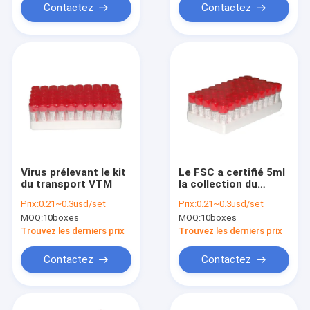
Contactez
Contactez
Virus prélevant le kit
Le FSC a certifié 5ml
du transport VTM
la collection du
polypropylène VTM
Prix:
0.21~0.3usd/set
Prix:
0.21~0.3usd/set
Kit Disposable For
MOQ:
10boxes
MOQ:
10boxes
Virus Specimen
Trouvez les derniers prix
Trouvez les derniers prix
Contactez
Contactez