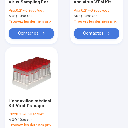
Virus Sampling For
non virus VTM Kit
Essai acide nucléique d'amplification
Covid-19 de 3ML
Single Use
Prix:
0.21~0.3usd/set
Prix:
0.21~0.3usd/set
VTM
d'inactivation
MOQ:
Kit de réactif d'ACP
10boxes
MOQ:
10boxes
Trouvez les derniers prix
Trouvez les derniers prix
Analyseur automatisé de Hba1c
Contactez
Contactez
L'écouvillon médical
Kit Viral Transport
Medium With de VTM
Prix:
0.21~0.3usd/set
s'est assemblé le
MOQ:
10boxes
bâton en nylon
d'écouvillon
Trouvez les derniers prix