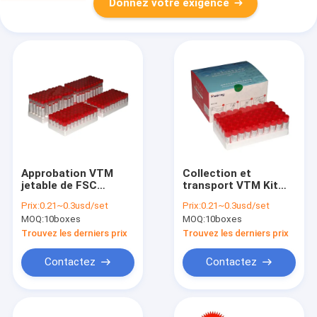
Donnez votre exigence
Approbation VTM
Collection et
jetable de FSC
transport VTM Kit
prélevant Kit Swab
For Hospital de virus
Prix:
0.21~0.3usd/set
Prix:
0.21~0.3usd/set
Test Home
de l'approbation
MOQ:
10boxes
MOQ:
10boxes
Collection pour
ISO13485
Covid-19
Trouvez les derniers prix
Trouvez les derniers prix
Contactez
Contactez