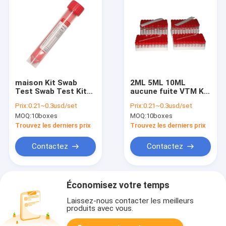
maison Kit Swab
2ML 5ML 10ML
Test Swab Test Kit
aucune fuite VTM Kit
Collection de 2Ml 3Ml
Self Standing With
Prix:
0.21~0.3usd/set
Prix:
0.21~0.3usd/set
6Ml 10Ml
Swab
MOQ:
10boxes
MOQ:
10boxes
Trouvez les derniers prix
Trouvez les derniers prix
Contactez
Contactez
Économisez votre temps
Laissez-nous contacter les meilleurs
produits avec vous.