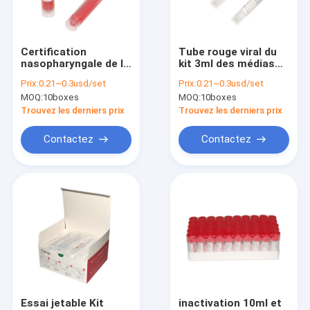
Contact
Certification
Tube rouge viral du
nasopharyngale de la
kit 3ml des médias
Kits rapides d'essai d'antigène
CE de Kit
VTM de transport
Prix:
0.21~0.3usd/set
Prix:
0.21~0.3usd/set
Polypropylene Tube
avec la certification
MOQ:
10boxes
MOQ:
10boxes
With d'écouvillon de
de GV
Covid 19 kits d'essai
VTM
Trouvez les derniers prix
Trouvez les derniers prix
Kit rapide d'essai d'ACP
Contactez
Contactez
analyseur d'immunoessai de poct
Kit de VTM
Kit acide nucléique d'extraction
Kits d'essai d'ACP de droite
Essai rapide d'antigène d'écouvillon
Essai jetable Kit
inactivation 10ml et