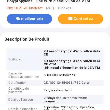
Polypropylene Tube With d'écouvillon de VTM
Prix：0.21~0.3usd/set
MOQ：10boxes
meilleur prix
Contactez
Description De Produit
Kit nasopharyngal d'écouvillon de la
CE
,
Surligner
Kit nasopharyngal d'écouvillon de la
CE VTM
,
Kit nasal d'écouvillon de la CE VTM
Capacité
500000000sets/week
d'approvisionnement
Certification
CE / ISO 13485/SGS /FSC Certs
Conditions de
T/T, Western Union
paiement
2-7days depuis recevoir votre
Délai de livraison
paiement
10pcs/box, 20pcs/box, 30pcs/box,
Détails d'emballage