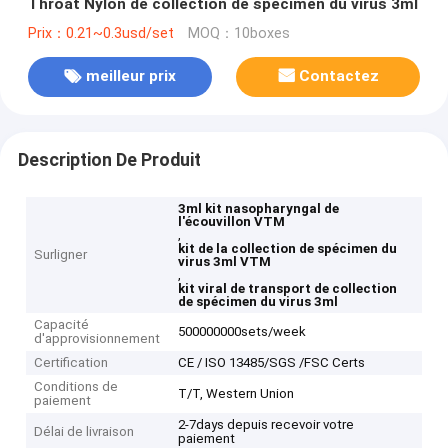
Throat Nylon de collection de spécimen du virus 3ml
Prix：0.21~0.3usd/set
MOQ：10boxes
meilleur prix
Contactez
Description De Produit
3ml kit nasopharyngal de
l'écouvillon VTM
,
kit de la collection de spécimen du
Surligner
virus 3ml VTM
,
kit viral de transport de collection
de spécimen du virus 3ml
Capacité
500000000sets/week
d'approvisionnement
Certification
CE / ISO 13485/SGS /FSC Certs
Conditions de
T/T, Western Union
paiement
2-7days depuis recevoir votre
Délai de livraison
paiement