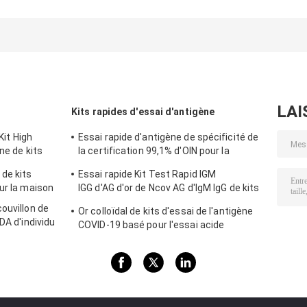
LAI
Kits rapides d'essai d'antigène
 Kit High
Essai rapide d'antigène de spécificité de
ène de kits
la certification 99,1% d'OIN pour la
maison
 de kits
Essai rapide Kit Test Rapid IGM
ur la maison
IGG d'AG d'or de Ncov AG d'IgM IgG de kits
rapides colloïdaux d'essai
ouvillon de
Or colloïdal de kits d'essai de l'antigène
DA d'individu
COVID-19 basé pour l'essai acide
nucléique négatif