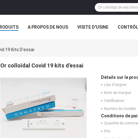
RODUITS
A PROPOS DE NOUS
VISITE D'USINE
CONTRÔLE
S
vid 19 Kits D'essai
Or colloïdal Covid 19 kits d'essai
Détails sur le prod
Lieu d'origine:
Nom de marque:
Certification:
Numéro de modèle:
Conditions de pai
Quantité de comma
Prix: