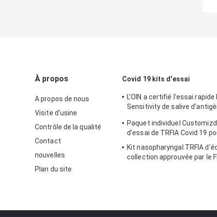
À propos
Covid 19 kits d'essai
L'OIN a certifié l'essai rapide
A propos de nous
Sensitivity de salive d'antig
Visite d'usine
d'essai de 15mins Covid 19
Paquet individuel Customizd
Contrôle de la qualité
d'essai de TRFIA Covid 19 po
Contact
Kit nasopharyngal TRFIA d'éc
nouvelles
collection approuvée par le F
Plan du site