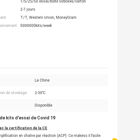
1/5/25/50 essai/boîte 50boxes/carton
2-7 jours
ent:
T/T, Western Union, MoneyGram
ionnement:
5000000kits/week
La Chine
ion de stockage:
2-30℃
Disponible
 de kits d'essai de Covid 19
ec la certification de la CE
mplification en chaîne par réaction (ACP). Ce makess il facile