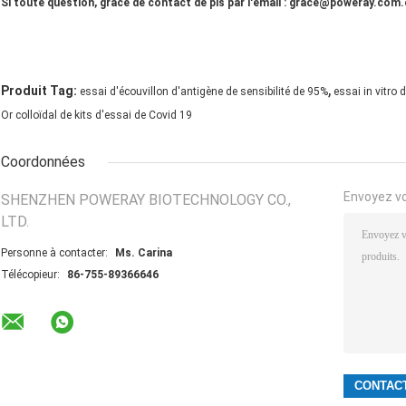
Si toute question, grâce de contact de pls par l'email : grace@poweray.com
,
Produit Tag:
essai d'écouvillon d'antigène de sensibilité de 95%
essai in vitro 
Or colloïdal de kits d'essai de Covid 19
Coordonnées
Envoyez v
SHENZHEN POWERAY BIOTECHNOLOGY CO.,
LTD.
Personne à contacter:
Ms. Carina
Télécopieur:
86-755-89366646