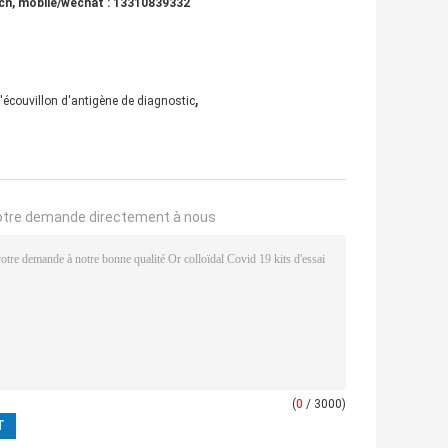
.cn, mobile/wechat : 13310839332
,
d'écouvillon d'antigène de diagnostic
otre demande directement à nous
(
0
/ 3000)