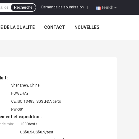
Demande de soumission
Recherche
|
French
 DE LA QUALITÉ
CONTACT
NOUVELLES
uit:
Shenzhen, Chine
POWERAY
CE,ISO 13485, SGS ,FDA certs
PW-001
ement et expédition:
nde min:
1000tests
US$0.5-US$0.9/test