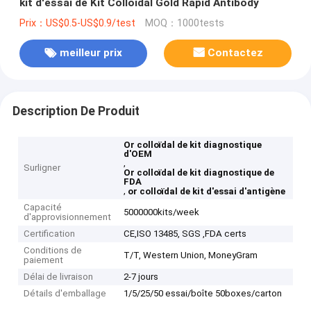
kit d'essai de Kit Colloidal Gold Rapid Antibody
Prix：US$0.5-US$0.9/test
MOQ：1000tests
meilleur prix
Contactez
Description De Produit
Or colloïdal de kit diagnostique
d'OEM
,
Surligner
Or colloïdal de kit diagnostique de
FDA
,
or colloïdal de kit d'essai d'antigène
Capacité
5000000kits/week
d'approvisionnement
Certification
CE,ISO 13485, SGS ,FDA certs
Conditions de
T/T, Western Union, MoneyGram
paiement
Délai de livraison
2-7 jours
Détails d'emballage
1/5/25/50 essai/boîte 50boxes/carton