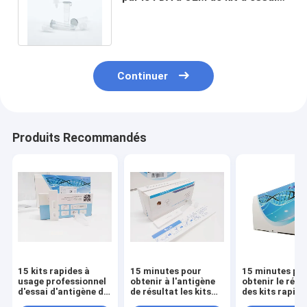
de Kit Colloidal Gold Rapid
Antibody
Continuer
Produits Recommandés
15 kits rapides à
15 minutes pour
15 minutes po
usage professionnel
obtenir à l'antigène
obtenir le résu
d'essai d'antigène de
de résultat les kits
des kits rapide
minutes avec la
rapides d'essai pour
d'essai d'anti